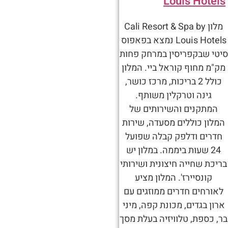
Louis Hotel
מלון Cali Resort & Spa by
Louis Hotels נמצא בפאפוס
טי שבקפריסין במרחק פחות
ק"מ מחוף קוראל ביי. המלון
כולל 2 בריכות, מרכז כושר,
גינה וטרקלין משותף.
המתקנים והשירותים של
מלון כוללים מסעדה, שירות
חדרים ודלפק קבלה שפועל
24 שעות ביממה. במלון יש
יכת שחייה חיצונית ושירותי
קונסיירז'. המלון מציע
אורחים חדרים ממוזגים עם
רון בגדים, מכונת קפה, מיני
, כספת, טלוויזיה בעלת מסך