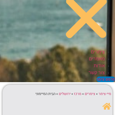
צימרים
מאמרים
אודות
צור קשר
סם צימר
מיי-צימר
»
צימרים
»
מרכז
»
ירושלים
»
הבית המיימוני