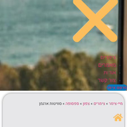
צימרים
מאמרים
אודות
צור קשר
סם צימר
מיי-צימר
»
צימרים
»
צפון
»
ספסופה
»
סוויטות ארגמן