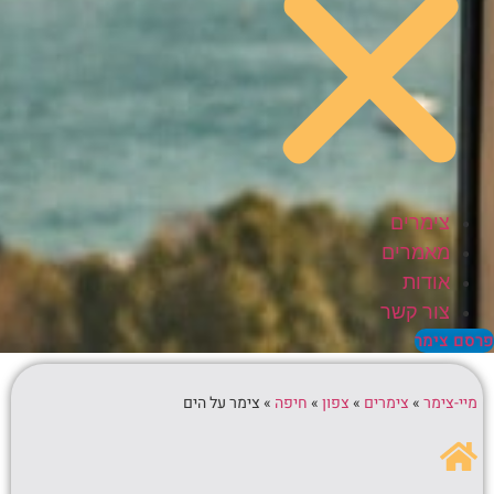
צימרים
מאמרים
אודות
צור קשר
סם צימר
מיי-צימר
»
צימרים
»
צפון
»
חיפה
»
צימר על הים