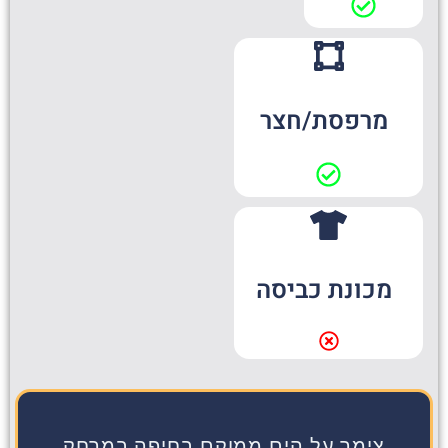
מרפסת/חצר
מכונת כביסה
צימר על הים ממוקם בחיפה במרחק