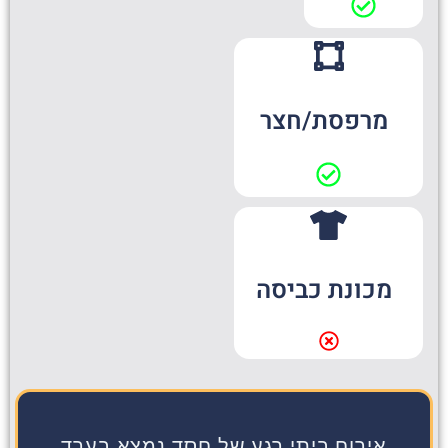
מרפסת/חצר
מכונת כביסה
אירוח ביתי רגע של חסד נמצא בערד