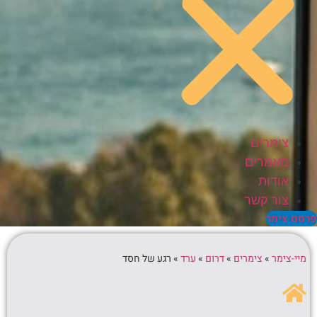
צימרים
מאמרים
אודות
צור קשר
סם צימר
מיי-צימר
»
צימרים
»
דרום
»
ערד
»
רגע של חסד