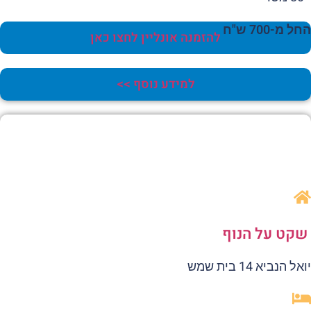
 מ-700 ש"ח
להזמנה אונליין לחצו כאן
למידע נוסף >>
קט על הנוף
ל הנביא 14 בית שמש