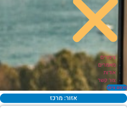
צימרים
מאמרים
אודות
צור קשר
סם צימר
אזור: מרכז