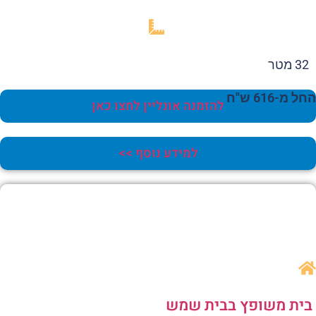
32 מטר
 מ-616 ש"ח
להזמנה אונליין לחצו כאן
למידע נוסף >>
ית משופץ בבית שמש