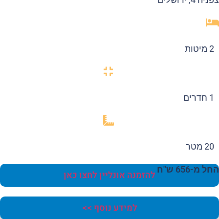
2 מיטות
1 חדרים
20 מטר
 מ-656 ש"ח
להזמנה אונליין לחצו כאן
למידע נוסף >>