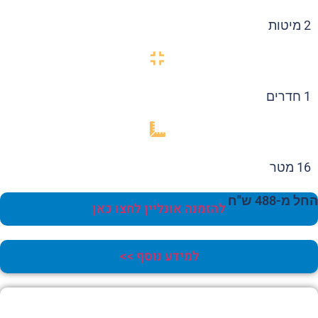
2 מיטות
1 חדרים
16 מטר
 מ-488 ש"ח
להזמנה אונליין לחצו כאן
למידע נוסף >>