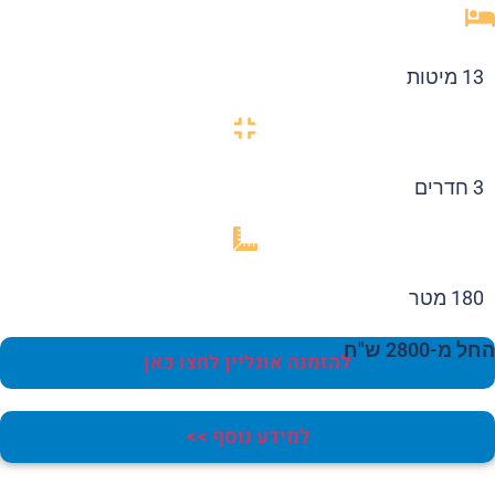
13 מיטות
3 חדרים
180 מטר
 מ-2800 ש"ח
להזמנה אונליין לחצו כאן
למידע נוסף >>