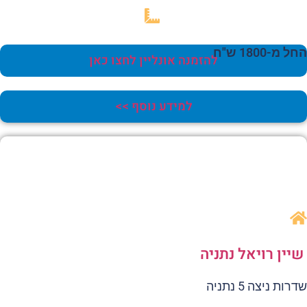
 מ-1800 ש"ח
להזמנה אונליין לחצו כאן
למידע נוסף >>
יין רויאל נתניה
רות ניצה 5 נתניה