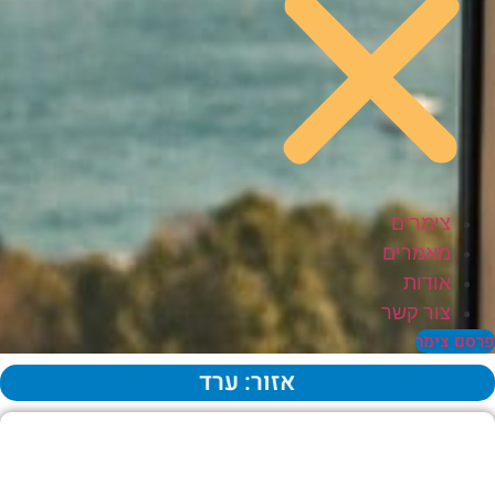
צימרים
מאמרים
אודות
צור קשר
סם צימר
אזור: ערד